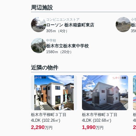
周辺施設
コンビニエンスストア
小
ローソン 栃木箱森町東店
栃
305ｍ（4分）
3
中学校
栃木市立栃木東中学校
1580ｍ（20分）
近隣の物件
栃木市平柳町３丁目
栃木市平柳町３丁目
4LDK (102.26㎡)
4LDK (102.68㎡)
4
2,290
1,990
2
万円
万円