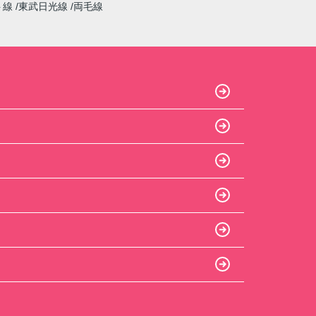
ト線
東武日光線
両毛線