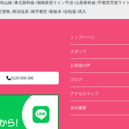
烏山線
東北新幹線
湘南新宿ライン宇須
山形新幹線
宇都宮芳賀ライ
江曽島
那須塩原
南宇都宮
新栃木
合戦場
高久
トップページ
スタッフ
お客様の声
0120-009-396
ブログ
アクセスマップ
会社概要