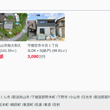
烏山市南大和久
宇都宮市今宮１丁目
(141.59㎡)
3LDK＋S(納戸) (98.81㎡)
談
3,090
万円
くら市
那須烏山市
下都賀郡野木町
下野市
小山市
日光市
那須郡那
並木町
鶴田町
東原町
氏家
東原
百村