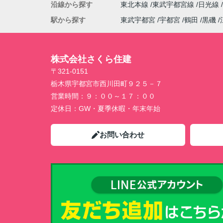
沿線から探す
東北本線
東武宇都宮線
日光線
駅から探す
東武宇都宮
宇都宮
鶴田
黒磯
株式会社さくら住建
〒321-0151
栃木県宇都宮市西川田町９２５－７
営業時間：
９：００～１７：００
定休日：
GW・夏季休暇・年末年始
お問い合わせ