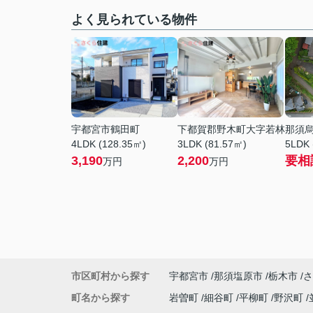
よく見られている物件
宇都宮市鶴田町
下都賀郡野木町大字若林
那須
4LDK (128.35㎡)
3LDK (81.57㎡)
5LDK 
3,190
2,200
要相
万円
万円
市区町村から探す
宇都宮市
那須塩原市
栃木市
さ
町名から探す
岩曽町
細谷町
平柳町
野沢町