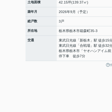
土地面積
42.15坪(139.37㎡)
築年月
2026年9月（予定）
総戸数
3戸
所在地
栃木県
栃木市
箱森町
35-3
交通
東武日光線
「
新栃木
」駅 徒歩15
東武日光線
「
合戦場
」駅 徒歩32
栃木県栃木市「ヤオハンアイム前
停下車 徒歩7分