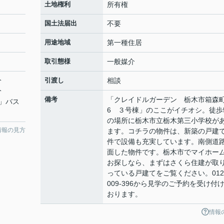
土地権利
所有権
国土法届出
不要
用途地域
第一種住居
取引態様
一般媒介
分
引渡し
相談
分
備考
「クレイドルガーデン 栃木市箱森
」バス
6 ３号棟」のここがイチオシ。徒歩
の場所に栃木市立栃木第三小学校が
情報の見方
ます。コチラの物件は、新築の戸建
件で設備も充実しています。南側道
面した物件です。栃木市でマイホー
お探しなら、まずはさくら住建が取
っている戸建てをご覧ください。012
009-396から見学のご予約を受け付
おります。
情報