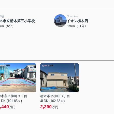
学校
スーパー
木市立栃木第三小学校
イオン栃木店
56ｍ（5分）
856ｍ（11分）
栃木市平柳町３丁目
栃木市平柳町３丁目
LDK (101.85㎡)
4LDK (102.68㎡)
,440
2,290
万円
万円