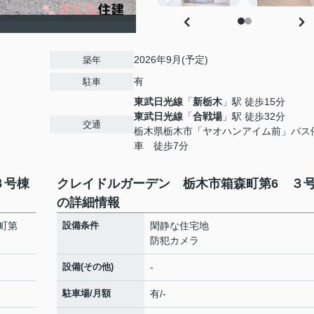
2026年9月(予定)
築年
有
駐車
東武日光線
「
新栃木
」駅 徒歩15分
東武日光線
「
合戦場
」駅 徒歩32分
交通
栃木県栃木市「ヤオハンアイム前」バス
車 徒歩7分
３号棟
クレイドルガーデン 栃木市箱森町第6 ３
の詳細情報
町第
設備条件
閑静な住宅地
防犯カメラ
設備(その他)
-
駐車場/月額
有/-