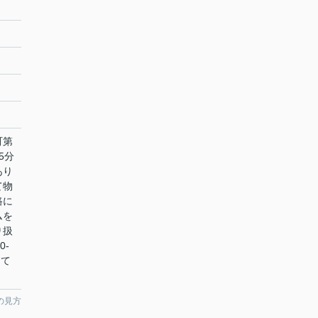
町第
5分
あり
て物
路に
ムを
り扱
0-
けて
の見方