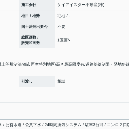
ケイアイスター不動産(株)
施工会社
宅地 / -
地目 / 地勢
不要
国土法届出要否
総区画数 /
1区画/-
販売区画数
盛土等規制法/都市再生特別地区/高さ最高限度有/道路斜線制限・隣地斜
相談
引渡し
 / 公営水道 / 公共下水 / 24時間換気システム / 駐車3台可 / コンロ２口