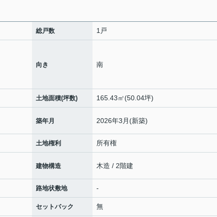
1戸
総戸数
南
向き
165.43㎡(50.04坪)
土地面積(坪数)
2026年3月(新築)
築年月
所有権
土地権利
木造 / 2階建
建物構造
-
路地状敷地
無
セットバック