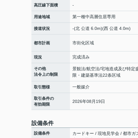
-
高圧線下面積
第一種中高層住居専用
用途地域
-(北 公道 6.0m)(西 公道 4.0m)
接道状況
市街化区域
都市計画
完成済み
現況
その他
景観法/航空法/宅地造成及び特定
法令上の制限
限・建築基準法22条区域
一般媒介
取引態様
取引条件の
2026年08月19日
有効期限
設備条件
設備条件
カードキー / 現地見学会 / 都市ガス