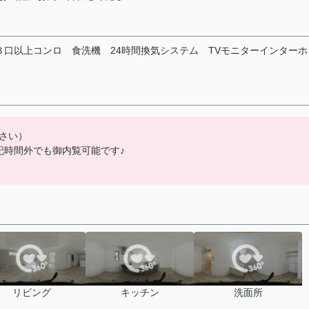
３口以上コンロ
食洗機
24時間換気システム
TVモニターインターホ
さい）
左記時間外でも御内覧可能です♪
リビング
キッチン
洗面所