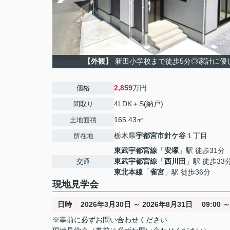
【外観】
新田小学校まで徒歩5分◎家計に優
2,859
万円
価格
4LDK＋S(納戸)
間取り
165.43㎡
土地面積
栃木県
宇都宮市
針ケ谷
１丁目
所在地
東武宇都宮線
「
安塚
」駅 徒歩31分
東武宇都宮線
「
西川田
」駅 徒歩33
交通
東北本線
「
雀宮
」駅 徒歩36分
現地見学会
日時
2026年3月30日 ～ 2026年8月31日 09:00 ～ 
※事前に必ずお問い合わせください