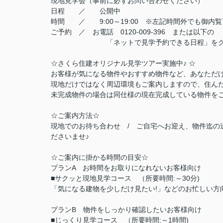
現地見学会（事前に必ずお問い合わせください）
日程 ／ 公開中
時間 ／ 9:00～19:00 ※左記時間外でも御内覧
ご予約 ／ お電話 0120-009-396 または以下の
「ネットで見学予約できる日程」をクリ
☆さくら住建オリジナル見学ツアー実施中♪ ☆
お客様が気になる物件やおすすめ物件など、あなただ
現地だけではなく周辺環境もご案内しますので、住んだ
未完成物件の場合は同仕様の現在完成している物件を
☆ご案内方法☆
現地でのお待ち合わせ / ご自宅へお迎え、物件迄の
ださいませ♪
☆ご案内に掛かる時間の目安☆
プランA お時間をお取りになれないお客様向け
■サクッと現地見学コース （所要時間:～30分)
「気になる建物を少しだけ見たい!」などのお忙しい方
プランB 物件をしっかり確認したいお客様向け
■じっくり見学コース （所要時間:～1時間)