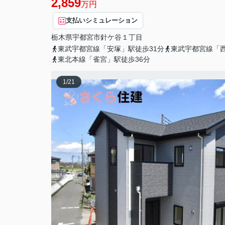
2,859
万円
支払いシミュレーション
栃木県
宇都宮市
針ケ谷
１丁目
東武宇都宮線「安塚」駅徒歩31分
東武宇都宮線「西
東北本線「雀宮」駅徒歩36分
1
/
21