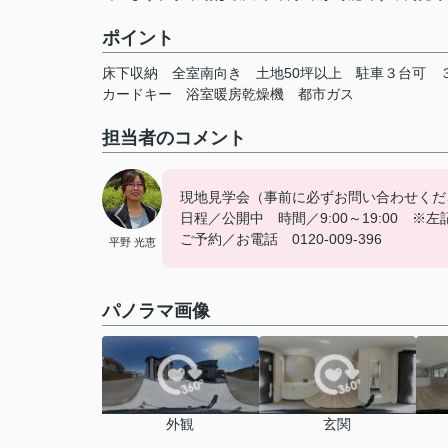
ポイント
床下収納
全室南向き
土地50坪以上
駐車３台可
カードキー
浴室暖房乾燥機
都市ガス
担当者のコメント
現地見学会（事前に必ずお問い合わせくだ
日程／公開中 時間／9:00～19:00 ※
ご予約／お電話 0120-009-396
平野 光恵
パノラマ画像
外観
玄関