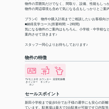
物件の雰囲気だけでなく、間取り、設備、性能もしっ
物件の周辺環境も含めて気になる点もしっかりとご案内
プランC 物件や購入計画までご相談したいお客様向け
■納得見学コース(所要時間:～2時間)
気になる物件のご案内はもちろん、小学校・中学校な
案内させて頂きます♪
スタッフ一同心よりお待ちしております♪
物件の特徴
TVモニタ付
カウンター
浴室乾燥機
きインター
キッチン
ホン
セールスポイント
新田小学校まで徒歩5分でお子様の通学にも安心の距
ています。駐車場は最大で3台駐車が可能です◎内覧等