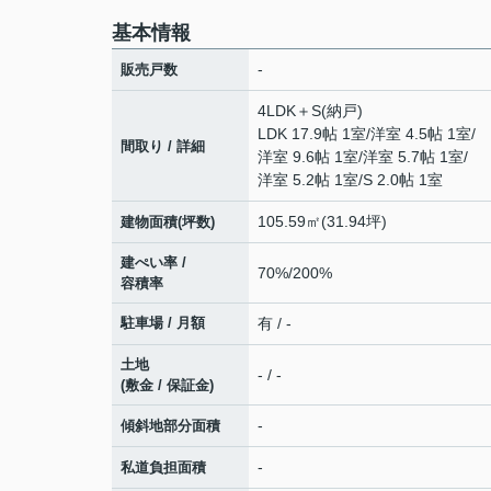
基本情報
-
販売戸数
4LDK＋S(納戸)
LDK 17.9帖 1室
/
洋室 4.5帖 1室
/
間取り / 詳細
洋室 9.6帖 1室
/
洋室 5.7帖 1室
/
洋室 5.2帖 1室
/
S 2.0帖 1室
105.59㎡(31.94坪)
建物面積(坪数)
建ぺい率 /
70%/200%
容積率
駐車場 / 月額
有 / -
土地
- / -
(敷金 / 保証金)
-
傾斜地部分面積
-
私道負担面積