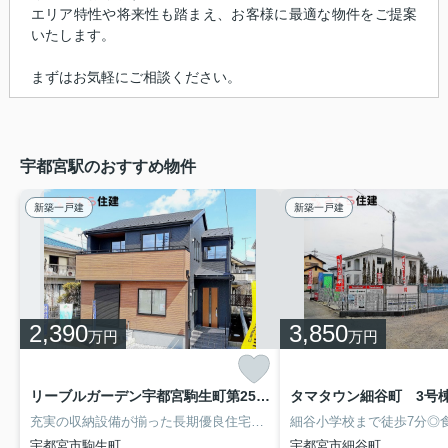
エリア特性や将来性も踏まえ、お客様に最適な物件をご提案
いたします。
まずはお気軽にご相談ください。
宇都宮駅のおすすめ物件
新築一戸建
新築一戸建
2,390
3,850
万円
万円
リーブルガーデン宇都宮駒生町第25 1号棟
タマタウン細谷町 3号
充実の収納設備が揃った長期優良住宅認定物件です◎西が岡小学校、宝木中学校まで徒歩10分◎コンビニやスーパーも徒歩圏内にある好立地物件になります♪お気軽にお問い合わせください♪
宇都宮市駒生町
宇都宮市細谷町