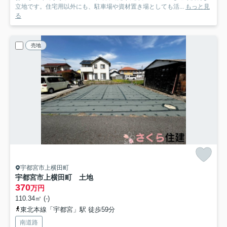
立地です。住宅用以外にも、駐車場や資材置き場としても活...
もっと見
る
売地
宇都宮市上横田町
宇都宮市上横田町 土地
370
万円
110.34㎡ (-)
東北本線「宇都宮」駅 徒歩59分
南道路