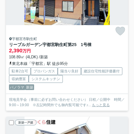
宇都宮市駒生町
リーブルガーデン宇都宮駒生町第25 1号棟
2,390
万円
108.89㎡ (4LDK) /新築
東北本線「宇都宮」駅 徒歩95分
駐車2台可
プロパンガス
陽当り良好
建設住宅性能評価書付
収納豊富
システムキッチン
パノラマ
新築
現地見学会（事前に必ずお問い合わせください） 日程／公開中 時間／
9:00～19:00 ※左記時間外でも御内覧可能です♪...
もっと見る
新築一戸建