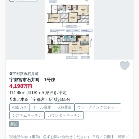
宇都宮市石井町
宇都宮市石井町 1号棟
4,198
万円
114.85㎡ (4LDK＋S(納戸)) /予定
東北本線「宇都宮」駅 徒歩55分
都市ガス
オール電化
収納豊富
ウォークインクロゼット
システムキッチン
カウンターキッチン
新築
現地見学会（事前に必ずお問い合わせください） 日程／公開中 時間／