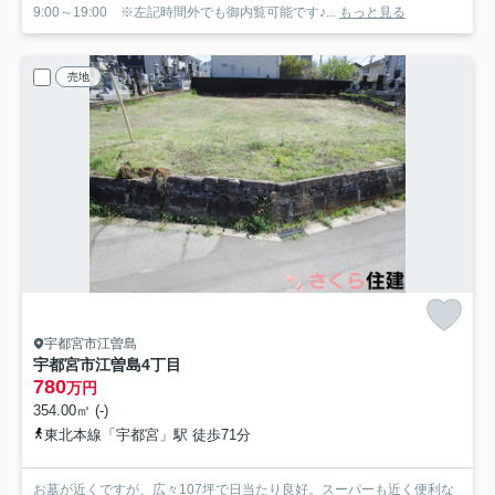
9:00～19:00 ※左記時間外でも御内覧可能です♪...
もっと見る
売地
宇都宮市江曽島
宇都宮市江曽島4丁目
780
万円
354.00㎡ (-)
東北本線「宇都宮」駅 徒歩71分
お墓が近くですが、広々107坪で日当たり良好。スーパーも近く便利な