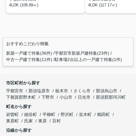
4LDK (108.89㎡)
4LDK (117.17㎡)
おすすめこだわり特集
新築一戸建て特集(36件)
宇都宮市新築戸建特集(23件)
中古一戸建て特集(11件)
駐車場2台以上の一戸建て特集(1件)
市区町村から探す
宇都宮市
那須塩原市
栃木市
さくら市
那須烏山市
下都賀郡野木町
下野市
小山市
日光市
那須郡那珂川町
町名から探す
岩曽町
細谷町
平柳町
野沢町
並木町
鶴田町
東原町
氏家
東原
百村
沿線から探す