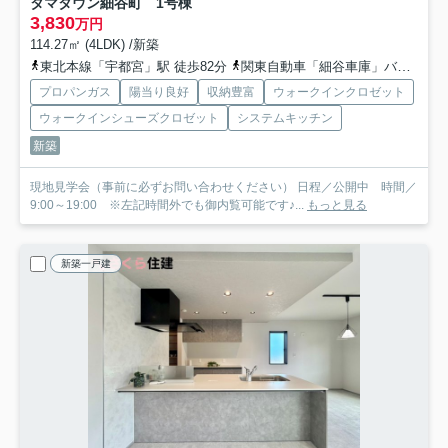
タマタウン細谷町 1号棟
3,830
万円
114.27㎡ (4LDK) /新築
東北本線「宇都宮」駅 徒歩82分
関東自動車「細谷車庫」バス停下車 徒歩12分
プロパンガス
陽当り良好
収納豊富
ウォークインクロゼット
ウォークインシューズクロゼット
システムキッチン
新築
現地見学会（事前に必ずお問い合わせください） 日程／公開中 時間／
9:00～19:00 ※左記時間外でも御内覧可能です♪...
もっと見る
新築一戸建