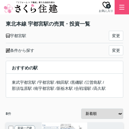
0
お気に入り
東北本線 宇都宮駅の売買・投資一覧
宇都宮駅
変更
条件から探す
変更
おすすめの駅
東武宇都宮駅
/
宇都宮駅
/
鶴田駅
/
黒磯駅
/
江曽島駅
/
那須塩原駅
/
南宇都宮駅
/
新栃木駅
/
合戦場駅
/
高久駅
8
件
新築一戸建