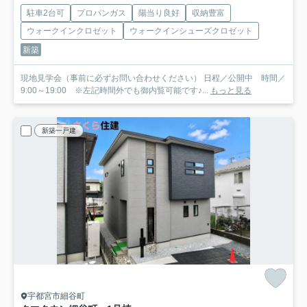
駐車2台可
プロパンガス
陽当り良好
収納豊富
ウォークインクロゼット
ウォークインシューズクロゼット
新築
現地見学会（事前に必ずお問い合わせください） 日程／公開中 時間／
9:00～19:00 ※左記時間外でも御内覧可能です♪...
もっと見る
新築一戸建
宇都宮市細谷町