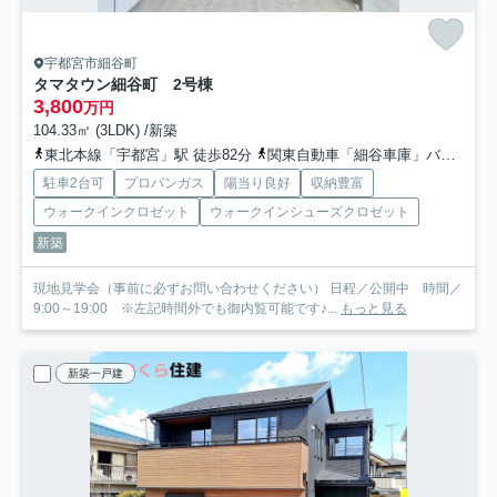
宇都宮市細谷町
タマタウン細谷町 2号棟
3,800
万円
104.33㎡ (3LDK) /新築
東北本線「宇都宮」駅 徒歩82分
関東自動車「細谷車庫」バス停下車 徒歩12分
駐車2台可
プロパンガス
陽当り良好
収納豊富
ウォークインクロゼット
ウォークインシューズクロゼット
新築
現地見学会（事前に必ずお問い合わせください） 日程／公開中 時間／
9:00～19:00 ※左記時間外でも御内覧可能です♪...
もっと見る
新築一戸建