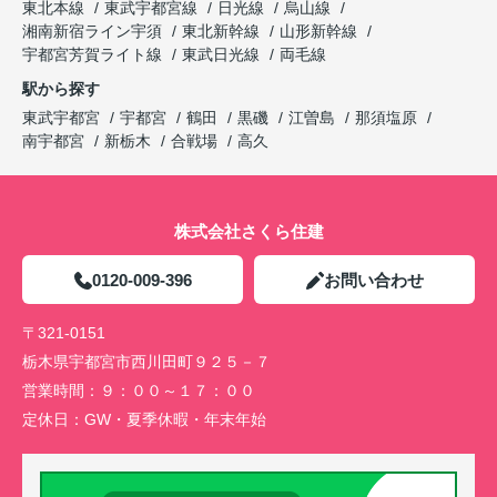
東北本線
東武宇都宮線
日光線
烏山線
湘南新宿ライン宇須
東北新幹線
山形新幹線
宇都宮芳賀ライト線
東武日光線
両毛線
駅から探す
東武宇都宮
宇都宮
鶴田
黒磯
江曽島
那須塩原
南宇都宮
新栃木
合戦場
高久
株式会社さくら住建
0120-009-396
お問い合わせ
〒321-0151
栃木県宇都宮市西川田町９２５－７
営業時間：
９：００～１７：００
定休日：
GW・夏季休暇・年末年始