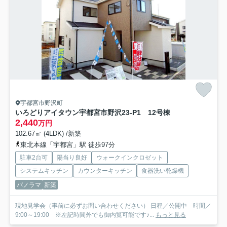
宇都宮市野沢町
いろどりアイタウン宇都宮市野沢23-P1 12号棟
2,440
万円
102.67㎡ (4LDK) /新築
東北本線「宇都宮」駅 徒歩97分
駐車2台可
陽当り良好
ウォークインクロゼット
システムキッチン
カウンターキッチン
食器洗い乾燥機
パノラマ
新築
現地見学会（事前に必ずお問い合わせください） 日程／公開中 時間／
9:00～19:00 ※左記時間外でも御内覧可能です♪...
もっと見る