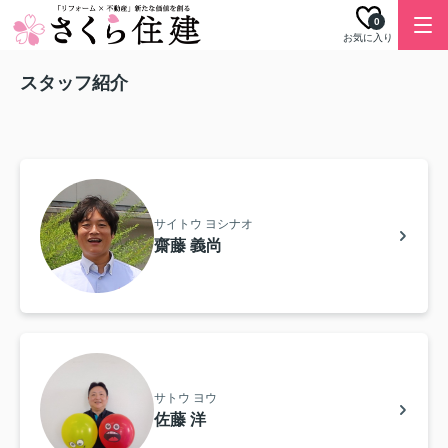
0
お気に入り
スタッフ紹介
サイトウ ヨシナオ
齋藤 義尚
サトウ ヨウ
佐藤 洋