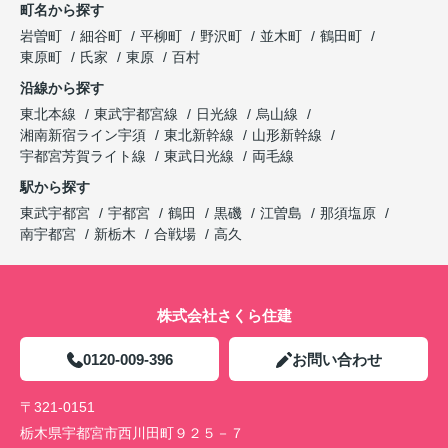
町名から探す
岩曽町
細谷町
平柳町
野沢町
並木町
鶴田町
東原町
氏家
東原
百村
沿線から探す
東北本線
東武宇都宮線
日光線
烏山線
湘南新宿ライン宇須
東北新幹線
山形新幹線
宇都宮芳賀ライト線
東武日光線
両毛線
駅から探す
東武宇都宮
宇都宮
鶴田
黒磯
江曽島
那須塩原
南宇都宮
新栃木
合戦場
高久
株式会社さくら住建
0120-009-396
お問い合わせ
〒321-0151
栃木県宇都宮市西川田町９２５－７