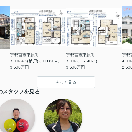
宇都宮市東原町
宇都宮市東原町
宇都
3LDK＋S(納戸) (109.81㎡)
3LDK (112.40㎡)
4LDK
3,598
万円
3,698
万円
2,50
もっと見る
のスタッフを見る