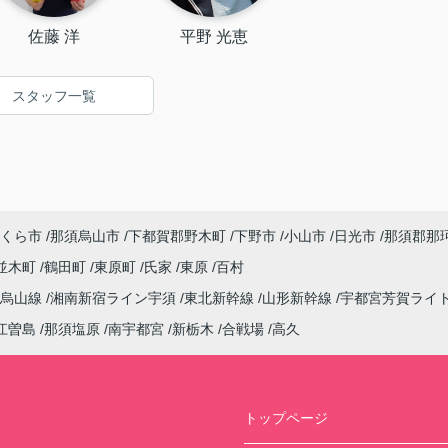
佐藤 洋
平野 光恵
スタッフ一覧
くら市
那須烏山市
下都賀郡野木町
下野市
小山市
日光市
那須郡那
並木町
鶴田町
東原町
氏家
東原
百村
烏山線
湘南新宿ライン宇須
東北新幹線
山形新幹線
宇都宮芳賀ライ
江曽島
那須塩原
南宇都宮
新栃木
合戦場
高久
トップページ