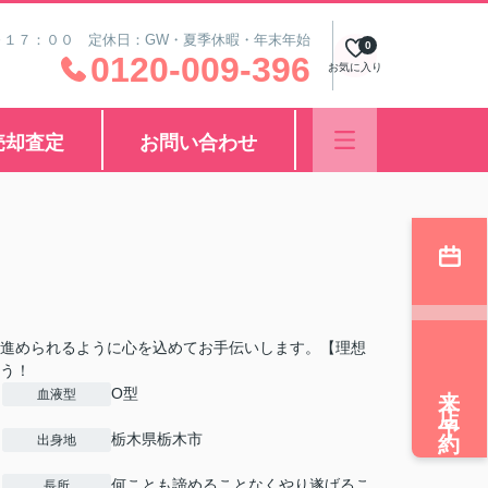
～１７：００ 定休日：GW・夏季休暇・年末年始
0
0120-009-396
お気に入り
売却査定
お問い合わせ
進められるように心を込めてお手伝いします。【理想
う！
来店予約
O型
血液型
栃木県栃木市
出身地
何ことも諦めることなくやり遂げるこ
長所