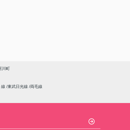
珂川町
ト線
東武日光線
両毛線