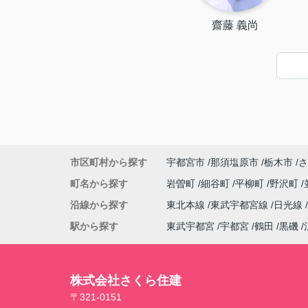
齋藤 義尚
市区町村から探す
宇都宮市
那須塩原市
栃木市
さ
町名から探す
岩曽町
細谷町
平柳町
野沢町
沿線から探す
東北本線
東武宇都宮線
日光線
駅から探す
東武宇都宮
宇都宮
鶴田
黒磯
株式会社さくら住建
〒321-0151