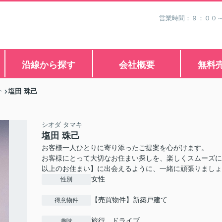
営業時間：９：００
沿線から探す
会社概要
無料
塩田 珠己
介
シオダ タマキ
塩田 珠己
お客様一人ひとりに寄り添ったご提案を心がけます。
お客様にとって大切なお住まい探しを、楽しくスムーズに
以上のお住まい】に出会えるように、一緒に頑張りましょ
女性
性別
【売買物件】新築戸建て
得意物件
旅行、ドライブ
趣味