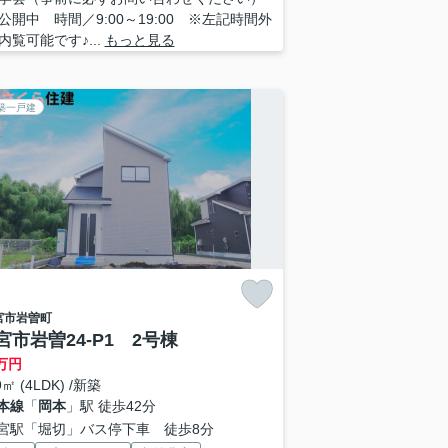
公開中 時間／9:00～19:00 ※左記時間外
内覧可能です♪...
もっと見る
築一戸建
宮市
岩曽町
宮市岩曽24-P1 2号棟
万円
9㎡ (4LDK) /新築
本線
「
岡本
」駅 徒歩42分
宮駅「堀切」バス停下車 徒歩8分