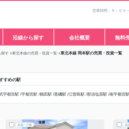
営業時間：９：００
沿線から探す
会社概要
無料
東北本線 岡本駅の売買・投資一覧
ら探す
東北本線の売買・投資一覧
すすめの駅
武宇都宮駅
/
宇都宮駅
/
鶴田駅
/
黒磯駅
/
江曽島駅
/
那須塩原駅
/
南宇都宮
新築一戸建
新