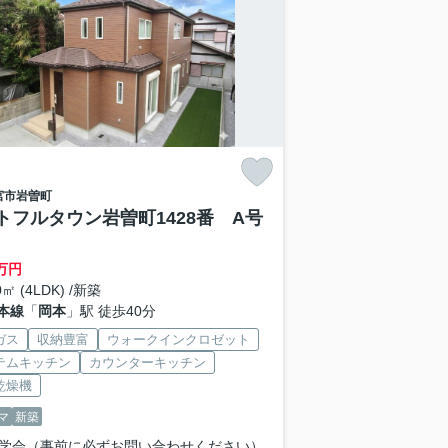
宮市
岩曽町
トフルタウン岩曽町1428番 A号
万円
0㎡ (4LDK) /新築
本線
「
岡本
」駅 徒歩40分
ガス
収納豊富
ウォークインクロゼット
テムキッチン
カウンターキッチン
乾燥機
マ
新築
学会（事前に必ずお問い合わせください）