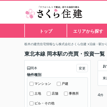
トップ
エリアから探す
栃木の建売住宅情報なら株式会社さくら住建
沿線・駅か
東北本線 岡本駅の売買・投資一覧
お
岡本
変更
物件種別
東
マンション
戸建
土地
店舗
事務所
4
件
ビル・その他