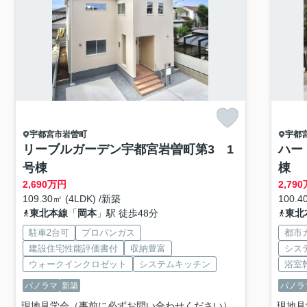
宇都宮市
岩曽町
宇都
リーブルガーデン宇都宮岩曽町第3 1
ハー
号棟
棟
2,690
万円
2,790
109.30㎡ (4LDK) /新築
100.4
東北本線
「
岡本
」駅 徒歩48分
東北
駐車2台可
プロパンガス
都市
建設住宅性能評価書付
収納豊富
シス
ウォークインクロゼット
システムキッチン
浴室
パノラマ
新築
パノラ
現地見学会（事前に必ずお問い合わせください）
現地見