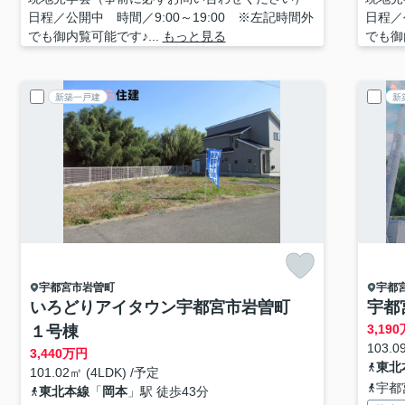
日程／公開中 時間／9:00～19:00 ※左記時間外
日程／
でも御内覧可能です♪...
もっと見る
でも御
新築一戸建
新
宇都宮市
岩曽町
宇都
いろどりアイタウン宇都宮市岩曽町
宇都
3,190
１号棟
103.0
3,440
万円
東北
101.02㎡ (4LDK) /予定
宇都
東北本線
「
岡本
」駅 徒歩43分