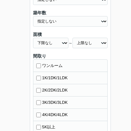
築年数
面積
～
間取り
ワンルーム
1K/1DK/1LDK
2K/2DK/2LDK
3K/3DK/3LDK
4K/4DK/4LDK
5K以上