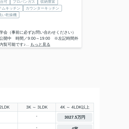
2台可
プロパンガス
収納豊富
テムキッチン
カウンターキッチン
洗い乾燥機
学会（事前に必ずお問い合わせください）
公開中 時間／9:00～19:00 ※左記時間外
内覧可能です♪...
もっと見る
2LDK
3K ～ 3LDK
4K ～ 4LDK以上
-
3027.5万円
-
4室