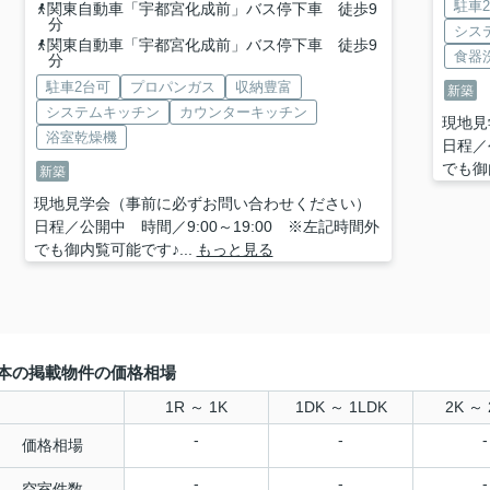
駐車
関東自動車「宇都宮化成前」バス停下車 徒歩9
分
シス
関東自動車「宇都宮化成前」バス停下車 徒歩9
食器
分
駐車2台可
プロパンガス
収納豊富
新築
システムキッチン
カウンターキッチン
現地見
浴室乾燥機
日程／
でも御
新築
現地見学会（事前に必ずお問い合わせください）
日程／公開中 時間／9:00～19:00 ※左記時間外
でも御内覧可能です♪...
もっと見る
本の掲載物件の価格相場
1R ～ 1K
1DK ～ 1LDK
2K ～ 
-
-
-
価格相場
-
-
-
空室件数