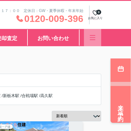
～１７：００ 定休日：GW・夏季休暇・年末年始
0
0120-009-396
お気に入り
売却査定
お問い合わせ
駅
/
新栃木駅
/
合戦場駅
/
高久駅
来店予約
築一戸建