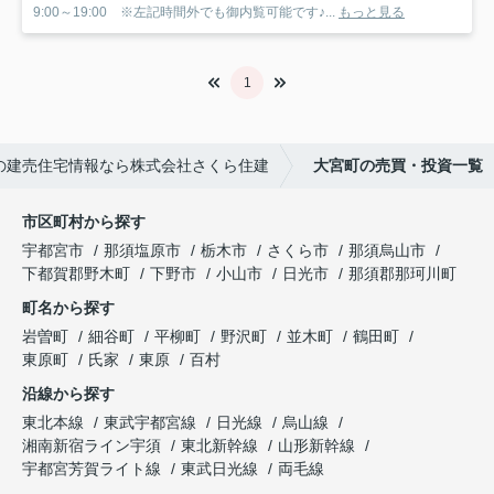
9:00～19:00 ※左記時間外でも御内覧可能です♪...
もっと見る
1
の建売住宅情報なら株式会社さくら住建
大宮町の売買・投資一覧
市区町村から探す
宇都宮市
那須塩原市
栃木市
さくら市
那須烏山市
下都賀郡野木町
下野市
小山市
日光市
那須郡那珂川町
町名から探す
岩曽町
細谷町
平柳町
野沢町
並木町
鶴田町
東原町
氏家
東原
百村
沿線から探す
東北本線
東武宇都宮線
日光線
烏山線
湘南新宿ライン宇須
東北新幹線
山形新幹線
宇都宮芳賀ライト線
東武日光線
両毛線