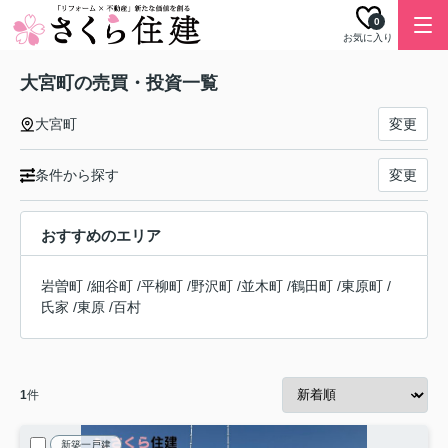
0
お気に入り
大宮町の売買・投資一覧
大宮町
変更
条件から探す
変更
おすすめのエリア
岩曽町
/
細谷町
/
平柳町
/
野沢町
/
並木町
/
鶴田町
/
東原町
/
氏家
/
東原
/
百村
1
件
新築一戸建