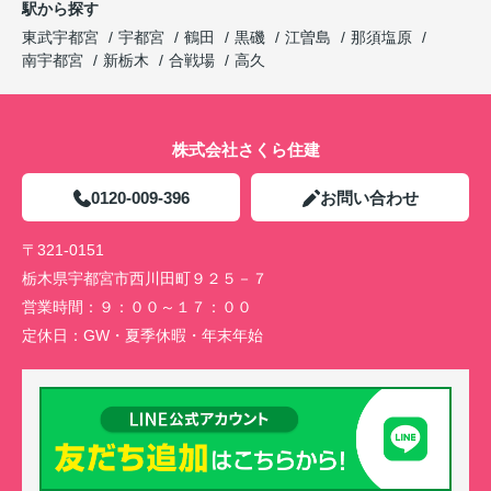
駅から探す
東武宇都宮
宇都宮
鶴田
黒磯
江曽島
那須塩原
南宇都宮
新栃木
合戦場
高久
株式会社さくら住建
0120-009-396
お問い合わせ
〒321-0151
栃木県宇都宮市西川田町９２５－７
営業時間：
９：００～１７：００
定休日：
GW・夏季休暇・年末年始