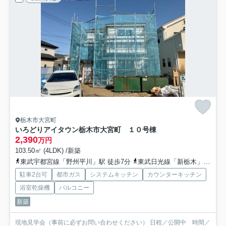
栃木市大宮町
いろどりアイタウン栃木市大宮町 １０号棟
2,390
万円
103.50㎡ (4LDK) /新築
東武宇都宮線「野州平川」駅 徒歩7分
東武日光線「新栃木」駅 徒歩25分
駐車2台可
都市ガス
システムキッチン
カウンターキッチン
浴室乾燥機
バルコニー
新築
現地見学会（事前に必ずお問い合わせください） 日程／公開中 時間／