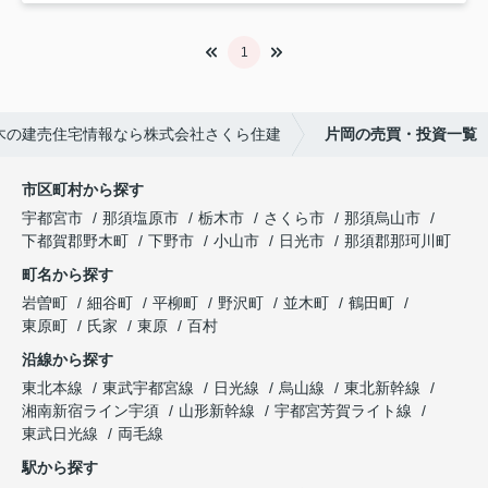
1
木の建売住宅情報なら株式会社さくら住建
片岡の売買・投資一覧
市区町村から探す
宇都宮市
那須塩原市
栃木市
さくら市
那須烏山市
下都賀郡野木町
下野市
小山市
日光市
那須郡那珂川町
町名から探す
岩曽町
細谷町
平柳町
野沢町
並木町
鶴田町
東原町
氏家
東原
百村
沿線から探す
東北本線
東武宇都宮線
日光線
烏山線
東北新幹線
湘南新宿ライン宇須
山形新幹線
宇都宮芳賀ライト線
東武日光線
両毛線
駅から探す