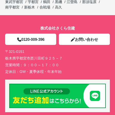
東武宇都宮
宇都宮
鶴田
黒磯
江曽島
那須塩原
南宇都宮
新栃木
合戦場
高久
株式会社さくら住建
0120-009-396
お問い合わせ
〒321-0151
栃木県宇都宮市西川田町９２５－７
営業時間：
９：００～１７：００
定休日：
GW・夏季休暇・年末年始