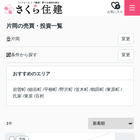
0
お気に入り
片岡の売買・投資一覧
片岡
変更
条件から探す
変更
おすすめのエリア
岩曽町
/
細谷町
/
平柳町
/
野沢町
/
並木町
/
鶴田町
/
東原町
/
氏家
/
東原
/
百村
1
件
売地