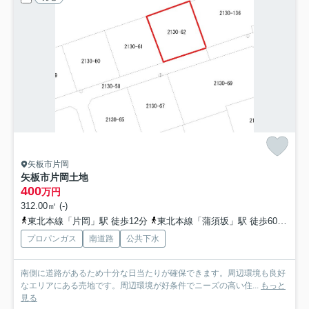
矢板市片岡
矢板市片岡土地
400
万円
312.00㎡ (-)
東北本線「片岡」駅 徒歩12分
東北本線「蒲須坂」駅 徒歩60分
東
プロパンガス
南道路
公共下水
南側に道路があるため十分な日当たりが確保できます。周辺環境も良好
なエリアにある売地です。周辺環境が好条件でニーズの高い住...
もっと
見る